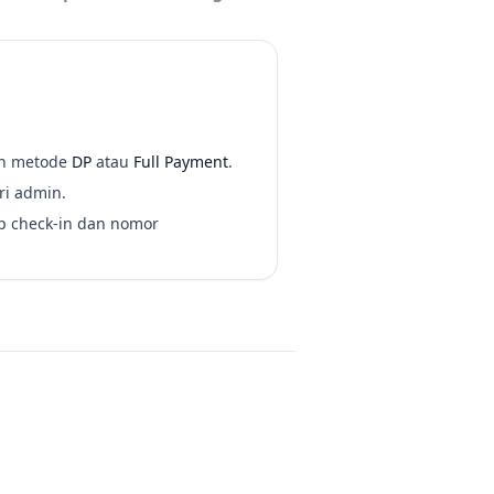
an metode
DP
atau
Full Payment
.
ri admin.
map check-in dan nomor