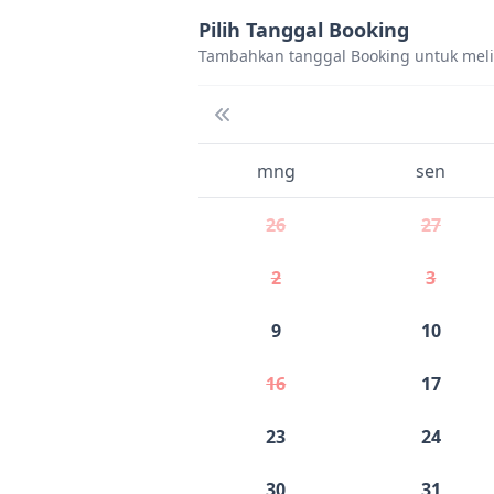
Pilih Tanggal Booking
Tambahkan tanggal Booking untuk mel
mng
sen
26
27
2
3
9
10
16
17
23
24
30
31