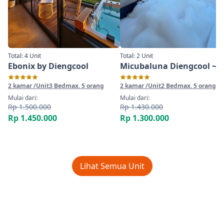
Total: 4 Unit
Total: 2 Unit
Ebonix by Diengcool
Micu
2 kamar /Unit
3 Bed
max. 5 orang
2 kamar /Unit
2 Bed
max. 5 orang
Mulai dari:
Mulai dari:
Rp 1.500.000
Rp 1.430.000
Rp 1.450.000
Rp 1.300.000
Lihat Semua Unit