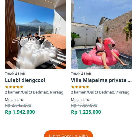
Total: 4 Unit
Total: 4 Unit
Lulabi diengcool
Villa Miapalma private pool by Diengcool
2 kamar /Unit
3 Bed
max. 6 orang
2 kamar /Unit
3 Bed
max. 7 orang
Mulai dari:
Mulai dari:
Rp 2.542.000
Rp 1.300.000
Rp 1.942.000
Rp 1.235.000
Lihat Semua Villa