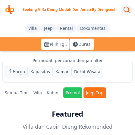
Booking Villa Dieng Mudah Dan Aman By Diengcool
Villa
Jeep
Rental
Dokumentasi
Pilih Tgl.
Durasi
Cari akomodasi
Permudah pencarian dengan filter
Harga
Kapasitas
Kamar
Dekat Wisata
Semua Tipe
Villa
Kabin
Promo!
Jeep Trip
Featured
Villa dan Cabin Dieng Rekomended