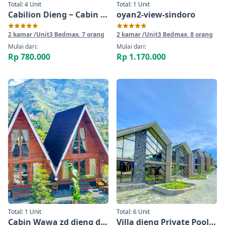
Total: 4 Unit
Total: 1 Unit
Cabilion Dieng ~ Cabin 3 Bed dekat Candi Arjuna
oyan2-view-sindoro
2 kamar /Unit
3 Bed
max. 7 orang
2 kamar /Unit
3 Bed
max. 8 orang
Mulai dari:
Mulai dari:
Rp 780.000
Rp 1.170.000
Total: 1 Unit
Total: 6 Unit
Cabin Wawa zd dieng dekat pintu langit Rowojali 2
Villa dieng Private Pool di antara kebun teh tambi ~Napoleon Platinum